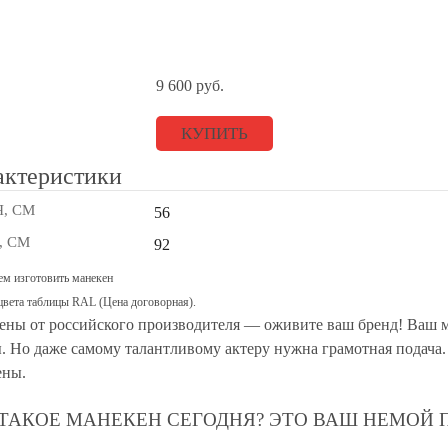
9 600
руб.
КУПИТЬ
актеристики
, СМ
56
, СМ
92
м изготовить манекен
цвета
таблицы RAL (Цена договорная).
ны от российского производителя — оживите ваш бренд! Ваш м
. Но даже самому талантливому актеру нужна грамотная подача
ены.
 ТАКОЕ МАНЕКЕН СЕГОДНЯ? ЭТО ВАШ НЕМОЙ 