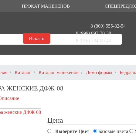
ПРОКАТ МАНЕКЕНОВ
СПЕЦПРЕДЛО
8 (800) 555-82-54
8 (999) 897-70-38
8 (916) 284-00-49
вная
Каталог
Каталог манекенов
Демо формы
Бедра 
РА ЖЕНСКИЕ ДФЖ-08
Описание
Цена
-
Выберите Цвет
-
Базовые цвета
М