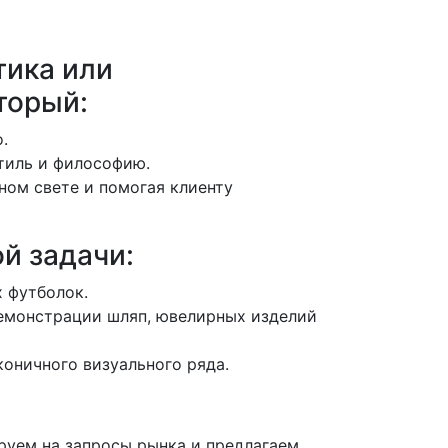
тика или
торый:
.
тиль и философию.
ном свете и помогая клиенту
й задачи:
 футболок.
емонстрации шляп, ювелирных изделий
коничного визуального ряда.
уем на запросы рынка и предлагаем