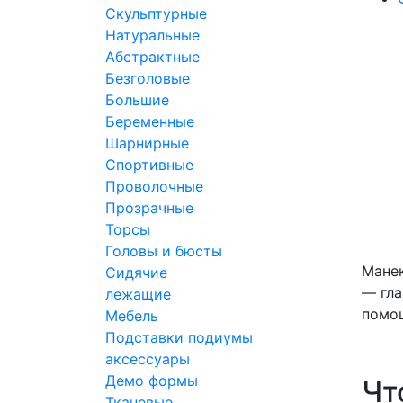
Скульптурные
Натуральные
Абстрактные
Безголовые
Цен
Большие
18 60
Беременные
КУПИ
Шарнирные
Спортивные
Проволочные
Прозрачные
Ти
Торсы
Головы и бюсты
Манек
Сидячие
— гла
лежащие
помо
Мебель
Подставки подиумы
аксессуары
Демо формы
Чт
Тканевые