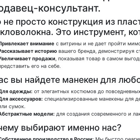
одавец-консультант.
 не просто конструкция из плас
кловолокна. Это инструмент, ко
Привлекает внимание
с витрины и не дает пройти мимо
Рассказывает историю
вашего бренда, демонстрируя с
Увеличивает продажи
, показывая товар в самом выгод
представить его на себе.
ас вы найдете манекен для любо
Для одежды:
от элегантных костюмов до повседневных
Для аксессуаров:
специализированные манекены для д
или сумок.
Абстрактные модели:
для создания современного и ла
чему выбирают именно нас?
Собственное производство в России:
Мы быстро реагир