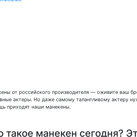
а
0
руб.
ТЬ
п манекена
ены от российского производителя — оживите ваш бре
вные актеры. Но даже самому талантливому актеру ну
щь приходят наши манекены.
о такое манекен сегодня? Э