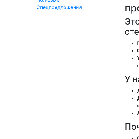
пр
Спецпредложения
Это
сте
У н
По