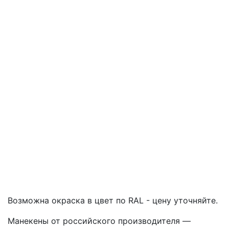
Тип манекена
Рост, см
Грудь / Бюст, см
Талия, см
Бедра, см
Возможна окраска в цвет по RAL - цену уточняйте.
Манекены от российского производителя —