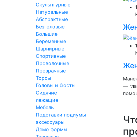
Скульптурные
Натуральные
Абстрактные
Жен
Безголовые
Большие
Беременные
Шарнирные
Спортивные
Проволочные
Жен
Прозрачные
Торсы
Манек
Головы и бюсты
— гла
Сидячие
помо
лежащие
Мебель
Подставки подиумы
Чт
аксессуары
пр
Демо формы
Тканевые