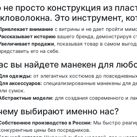
 не просто конструкция из плас
кловолокна. Это инструмент, ко
Привлекает внимание
с витрины и не дает пройти мимо
Рассказывает историю
вашего бренда, демонстрируя с
Увеличивает продажи
, показывая товар в самом выгод
представить его на себе.
ас вы найдете манекен для любо
Для одежды:
от элегантных костюмов до повседневных
Для аксессуаров:
специализированные манекены для д
или сумок.
Абстрактные модели:
для создания современного и ла
чему выбирают именно нас?
Собственное производство в России:
Мы быстро реагир
конкурентные цены без посредников.