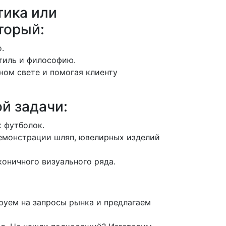
тика или
торый:
.
тиль и философию.
ном свете и помогая клиенту
й задачи:
 футболок.
емонстрации шляп, ювелирных изделий
коничного визуального ряда.
уем на запросы рынка и предлагаем