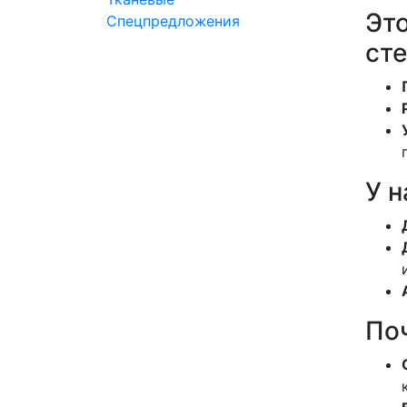
Это
Спецпредложения
сте
У н
По