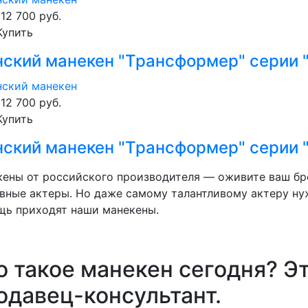
112 700
руб.
Купить
ский манекен "Трансформер" серии 
112 700
руб.
Купить
ский манекен "Трансформер" серии 
ены от российского производителя — оживите ваш бре
вные актеры. Но даже самому талантливому актеру ну
щь приходят наши манекены.
о такое манекен сегодня? Э
одавец-консультант.