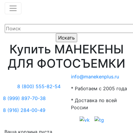
Купить МАНЕКЕНЫ
ДЛЯ ФОТОСЪЕМКИ
info@manekenplus.ru
8 (800) 555-82-54
* Работаем с 2005 года
8 (999) 897-70-38
* Доставка по всей
России
8 (916) 284-00-49
Ваша корзина пуста