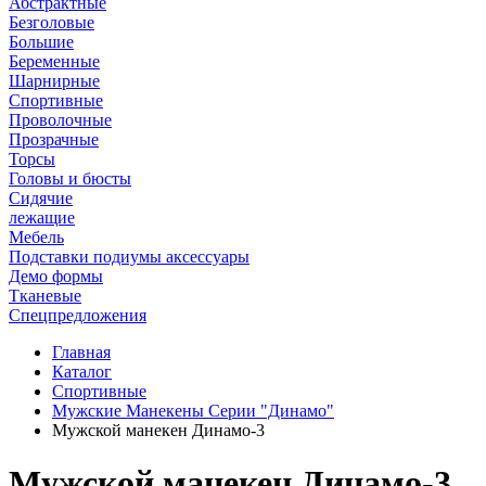
Абстрактные
Безголовые
Большие
Беременные
Шарнирные
Спортивные
Проволочные
Прозрачные
Торсы
Головы и бюсты
Сидячие
лежащие
Мебель
Подставки подиумы аксессуары
Демо формы
Тканевые
Спецпредложения
Главная
Каталог
Спортивные
Мужские Манекены Серии "Динамо"
Мужской манекен Динамо-3
Мужской манекен Динамо-3